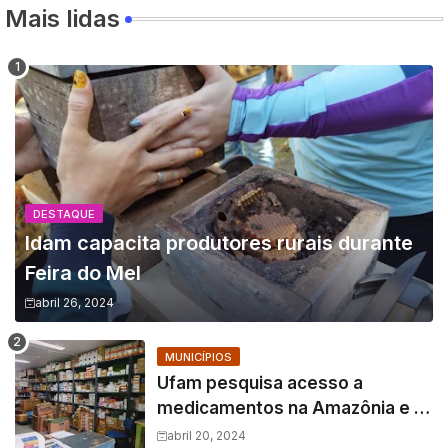
Mais lidas
DESTAQUE
Idam capacita produtores rurais durante
Feira do Mel
abril 26, 2024
MUNICÍPIOS
Ufam pesquisa acesso a
medicamentos na Amazônia e o
fator amazônico sobre a
abril 20, 2024