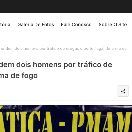
tória
Galeria De Fotos
Fale Conosco
Sobre O Site
endem dois homens por tráfico de drogas e porte ilegal de arma de
em dois homens por tráfico de
rma de fogo