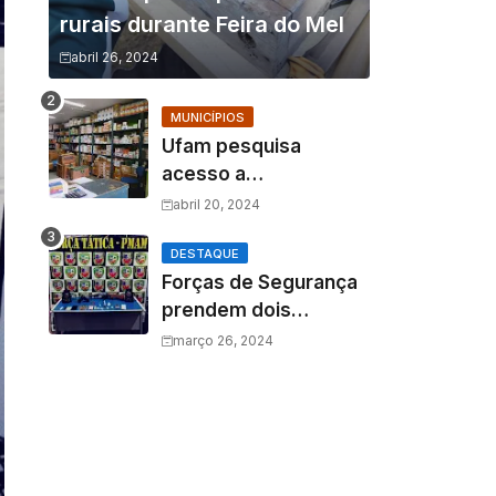
rurais durante Feira do Mel
abril 26, 2024
MUNICÍPIOS
Ufam pesquisa
acesso a
medicamentos na
abril 20, 2024
Amazônia e o fator
amazônico sobre a
DESTAQUE
Forças de Segurança
assistência
prendem dois
farmacêutica
homens por tráfico de
março 26, 2024
drogas e porte ilegal
de arma de fogo