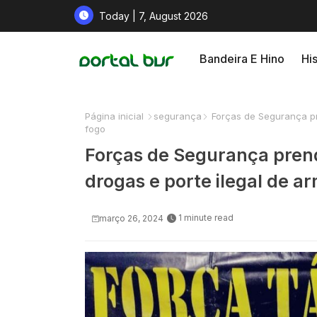
Today | 7, August 2026
Bandeira E Hino
His
Página inicial
segurança
Forças de Segurança pr
fogo
Forças de Segurança prend
drogas e porte ilegal de a
1 minute read
março 26, 2024