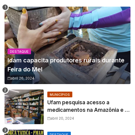
DESTAQUE
Idam capacita produtores rurais durante
Feira do Mel
abril 26, 2024
MUNICÍPIOS
Ufam pesquisa acesso a
medicamentos na Amazônia e o
fator amazônico sobre a
abril 20, 2024
assistência farmacêutica
DESTAQUE