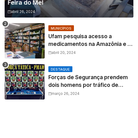
Feira do Mel
abril 26, 2024
MUNICÍPIOS
Ufam pesquisa acesso a
medicamentos na Amazônia e o
fator amazônico sobre a
abril 20, 2024
assistência farmacêutica
DESTAQUE
Forças de Segurança prendem
dois homens por tráfico de
drogas e porte ilegal de arma de
março 26, 2024
fogo