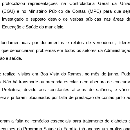
protocolizou representações na Controladoria Geral da Uniã
(CGU) e no Ministério Público de Contas (MPC) para que sej
investigado o suposto desvio de verbas públicas nas áreas d
Educação e Saúde do município.
fundamentadas por documentos e relatos de vereadores, lídere
s, que denunciaram problemas em todos os setores da Administraçã
ção e saúde.
s e realizei visitas em Boa Vista do Ramos, no mês de junho. Pud
vo. Não há transporte ou merenda escolar, nem abertura de concurs
refeitura, devido aos constantes atrasos de salários, e vário
ais já foram bloqueados por falta de prestação de contas junto a
foram a falta de remédios essenciais para tratamento de diabetes 
 equipes do Programa Saúde da Família (há apenas um profissiona