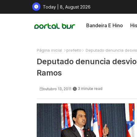
Today | 8, August 2026
Bandeira E Hino
His
Página inicial
prefeito
Deputado denuncia desvio
Deputado denuncia desvio 
Ramos
3 minute read
outubro 13, 2011