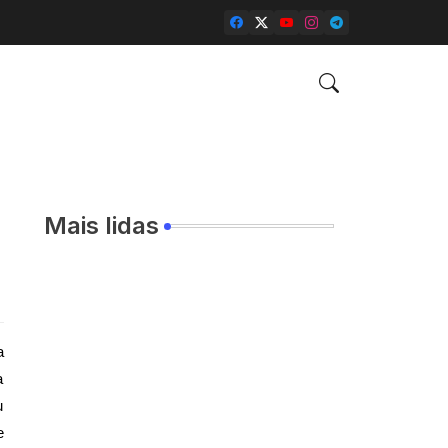
Mais lidas
a
a
u
e