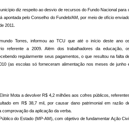
unicípio diz respeito ao desvio de recursos do Fundo Nacional para 
á apontada pelo Conselho do Fundeb/AM, por meio de ofício enviad
de 2011.
imundo Torres, informou ao TCU que até o início deste ano o
ário referente a 2009. Além dos trabalhadores da educação, o
ebendo regularmente seus pagamentos, o que resultou na falta d
010 (as escolas só forneceram alimentação nos meses de junho 
mir Mota a devolver R$ 4,2 milhões aos cofres públicos, referente
ultado em R$ 38,7 mil, por causar dano patrimonial em razão d
a comprovação da aplicação da verba.
Público do Estado (MP-AM), com objetivo de fundamentar Ação Civi