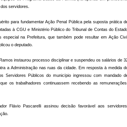
 dos servidores.
quérito para fundamentar Ação Penal Pública pela suposta prática d
ntadas à CGU e Ministério Público do Tribunal de Contas do Estad
especial na Prefeitura, que também pode resultar em Ação Civi
plicou o deputado.
 Ramos instaurou processo disciplinar e suspendeu os salários de 3
ntra a Administração nas ruas da cidade. Em resposta à medida d
dos Servidores Públicos do município ingressou com mandado d
 que os trabalhadores continuassem recebendo as remunerações
r Flávio Pascarelli assinou decisão favorável aos servidores
ação.