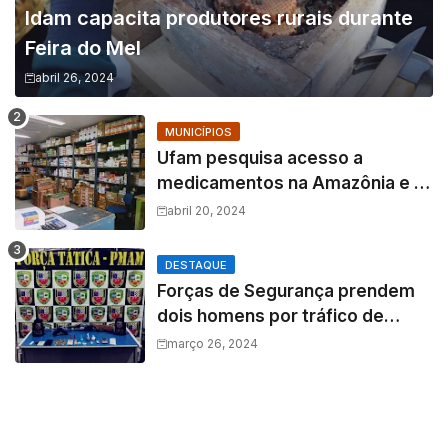
Idam capacita produtores rurais durante
Feira do Mel
abril 26, 2024
MUNICÍPIOS
Ufam pesquisa acesso a
medicamentos na Amazônia e o
fator amazônico sobre a
abril 20, 2024
assistência farmacêutica
DESTAQUE
Forças de Segurança prendem
dois homens por tráfico de
drogas e porte ilegal de arma de
março 26, 2024
fogo