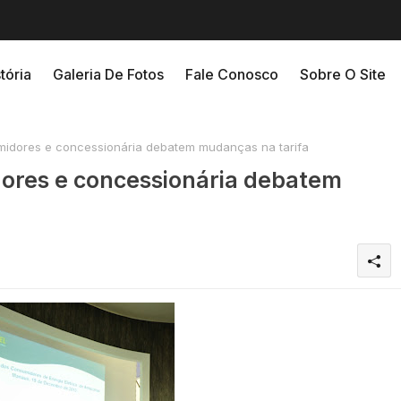
tória
Galeria De Fotos
Fale Conosco
Sobre O Site
umidores e concessionária debatem mudanças na tarifa
dores e concessionária debatem