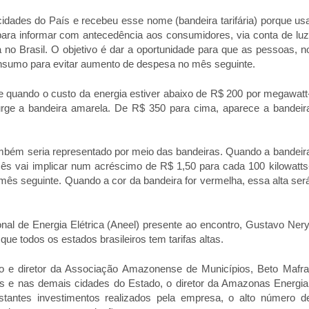
idades do País e recebeu esse nome (bandeira tarifária) porque us
ara informar com antecedência aos consumidores, via conta de luz
 no Brasil. O objetivo é dar a oportunidade para que as pessoas, n
sumo para evitar aumento de despesa no mês seguinte.
de quando o custo da energia estiver abaixo de R$ 200 por megawatt
ge a bandeira amarela. De R$ 350 para cima, aparece a bandeir
ambém seria representado por meio das bandeiras. Quando a bandeir
s vai implicar num acréscimo de R$ 1,50 para cada 100 kilowatts
mês seguinte. Quando a cor da bandeira for vermelha, essa alta ser
al de Energia Elétrica (Aneel) presente ao encontro, Gustavo Nery
que todos os estados brasileiros tem tarifas altas.
co e diretor da Associação Amazonense de Municípios, Beto Mafra
s e nas demais cidades do Estado, o diretor da Amazonas Energia
tantes investimentos realizados pela empresa, o alto número d