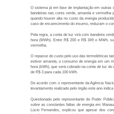
O sistema já em fase de implantação em outras c
bandeiras nas cores verde, amarela e vermelha p
quando houver alta no custo da energia produzida
caso de encarecimento do insumo, reduzam o con
Pela regra, a conta de luz virá com bandeira ver
hora (MWh). Entre R$ 200 e R$ 349 o MWh, sur
vermelha.
O repasse do custo pelo uso das termelétricas t
estiver amarela, o consumo de energia em um mê
hora (kWh), que será cobrado na conta de luz do 
de R$ 3 para cada 100 kWh.
De acordo com o representante da Agência Nacion
levantamento realizado pelo órgão este ano indica 
Questionado pelo representante do Poder Públi
sobre as constantes faltas de energia em Manau
Lúcio Fernandes, explicou que apesar dos cons