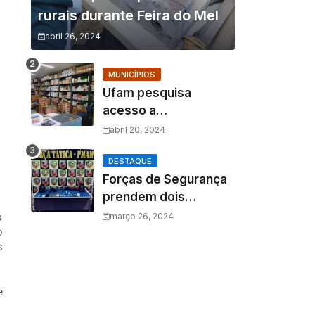
rurais durante Feira do Mel
abril 26, 2024
MUNICÍPIOS
Ufam pesquisa
acesso a
medicamentos na
abril 20, 2024
Amazônia e o fator
amazônico sobre a
DESTAQUE
Forças de Segurança
assistência
prendem dois
farmacêutica
homens por tráfico de
s
março 26, 2024
drogas e porte ilegal
o
s
de arma de fogo
e