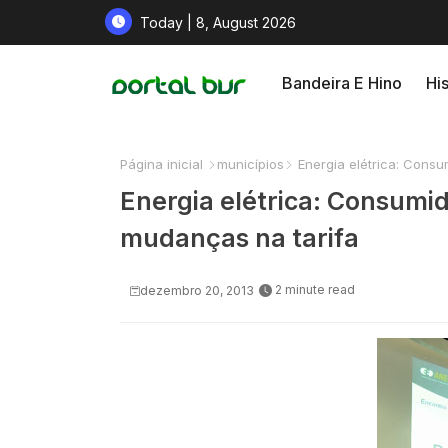
Today | 8, August 2026
Bandeira E Hino
His
Página inicial
municípios
Energia elétrica: Cons
Energia elétrica: Consumi
mudanças na tarifa
2 minute read
dezembro 20, 2013