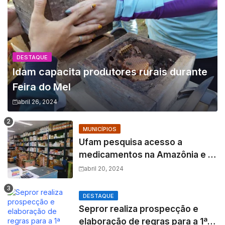
DESTAQUE
Idam capacita produtores rurais durante
Feira do Mel
abril 26, 2024
MUNICÍPIOS
Ufam pesquisa acesso a
medicamentos na Amazônia e o
fator amazônico sobre a
abril 20, 2024
assistência farmacêutica
DESTAQUE
Sepror realiza prospecção e
elaboração de regras para a 1ª