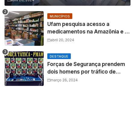
MUNICÍPIOS
Ufam pesquisa acesso a
medicamentos na Amazônia e o
fator amazônico sobre a
abril 20, 2024
assistência farmacêutica
DESTAQUE
Forças de Segurança prendem
dois homens por tráfico de
drogas e porte ilegal de arma de
março 26, 2024
fogo