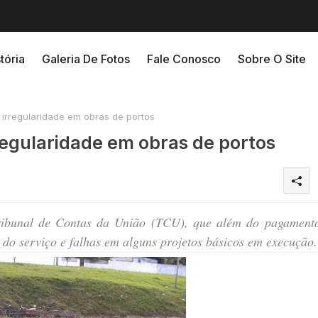
tória
Galeria De Fotos
Fale Conosco
Sobre O Site
 irregularidade em obras de portos
rregularidade em obras de portos
Tribunal de Contas da União (TCU), que além do pagament
ão do serviço e falhas em alguns projetos básicos em execução.