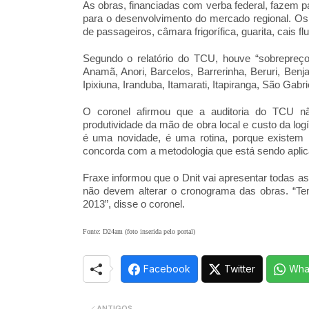
As obras, financiadas com verba federal, fazem par
para o desenvolvimento do mercado regional. Os
de passageiros, câmara frigorífica, guarita, cais 
Segundo o relatório do TCU, houve “sobrepreç
Anamã, Anori, Barcelos, Barrerinha, Beruri, Be
Ipixiuna, Iranduba, Itamarati, Itapiranga, São Gabr
O coronel afirmou que a auditoria do TCU nã
produtividade da mão de obra local e custo da logís
é uma novidade, é uma rotina, porque existem 
concorda com a metodologia que está sendo aplic
Fraxe informou que o Dnit vai apresentar todas as 
não devem alterar o cronograma das obras. “T
2013”, disse o coronel.
Fonte: D24am (foto inserida pelo portal)
Facebook
Twitter
Wha
ANTIGOS