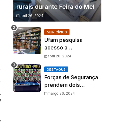
rurais durante Feira do Mel
abril 26, 2024
MUNICÍPIOS
Ufam pesquisa
acesso a
medicamentos na
abril 20, 2024
Amazônia e o fator
amazônico sobre a
DESTAQUE
Forças de Segurança
assistência
prendem dois
farmacêutica
homens por tráfico de
,
março 26, 2024
m
drogas e porte ilegal
de arma de fogo
,