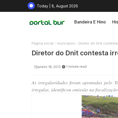
Today | 8, August 2026
Bandeira E Hino
His
Página inicial
municípios
Diretor do Dnit contesta
Diretor do Dnit contesta i
1 minute read
janeiro 18, 2013
As irregularidades foram apontadas pelo 
irregular, identificou omissão na fiscalizaç