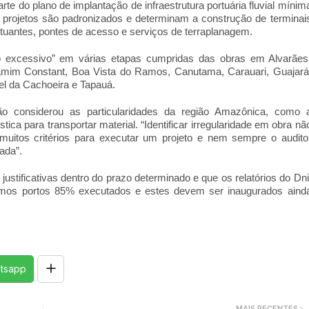
te do plano de implantação de infraestrutura portuária fluvial mínim
 projetos são padronizados e determinam a construção de terminai
flutuantes, pontes de acesso e serviços de terraplanagem.
o excessivo” em várias etapas cumpridas das obras em Alvarães
njamim Constant, Boa Vista do Ramos, Canutama, Carauari, Guajará
iel da Cachoeira e Tapauá.
o considerou as particularidades da região Amazônica, como 
tica para transportar material. “Identificar irregularidade em obra nã
muitos critérios para executar um projeto e nem sempre o audito
ada”.
justificativas dentro do prazo determinado e que os relatórios do Dni
emos portos 85% executados e estes devem ser inaugurados aind
tsapp
MAIS RECENTES