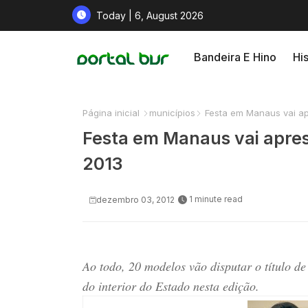
Today | 6, August 2026
Bandeira E Hino
His
Página inicial
municípios
Festa em Manaus vai ap
Festa em Manaus vai apre
2013
1 minute read
dezembro 03, 2012
Ao todo, 20 modelos vão disputar o título d
do interior do Estado nesta edição.