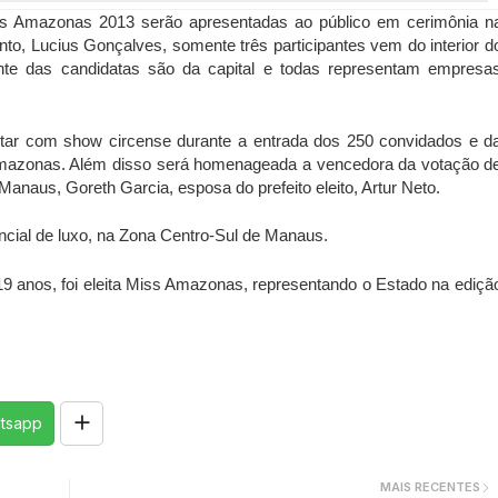
iss Amazonas 2013 serão apresentadas ao público em cerimônia n
to, Lucius Gonçalves, somente três participantes vem do interior d
tante das candidatas são da capital e todas representam empresa
ontar com show circense durante a entrada dos 250 convidados e d
mazonas. Além disso será homenageada a vencedora da votação d
anaus, Goreth Garcia, esposa do prefeito eleito, Artur Neto.
encial de luxo, na Zona Centro-Sul de Manaus.
9 anos, foi eleita Miss Amazonas, representando o Estado na ediçã
tsapp
MAIS RECENTES