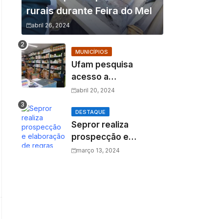
rurais durante Feira do Mel
abril 26, 2024
MUNICÍPIOS
Ufam pesquisa
acesso a
medicamentos na
abril 20, 2024
Amazônia e o fator
amazônico sobre a
DESTAQUE
Sepror realiza
assistência
prospecção e
farmacêutica
elaboração de regras
março 13, 2024
para a 1ª pesca
ordenada do Mapará