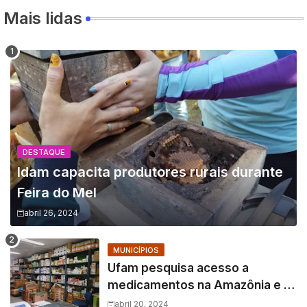
Mais lidas
DESTAQUE
Idam capacita produtores rurais durante
Feira do Mel
abril 26, 2024
MUNICÍPIOS
Ufam pesquisa acesso a
medicamentos na Amazônia e o
fator amazônico sobre a
abril 20, 2024