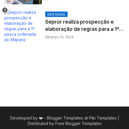
assistência farmacêutica
DESTAQUE
Sepror realiza prospecção e
elaboração de regras para a 1ª
pesca ordenada do Mapará
março 13, 2024
Developed by ❤️ -
Blogger Templates
at Piki Templates |
Distributed by
Free Blogger Templates