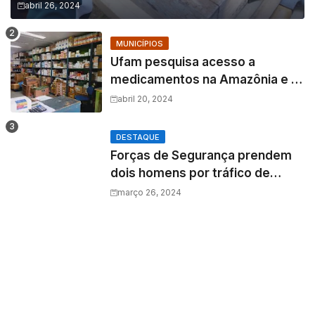
abril 26, 2024
MUNICÍPIOS
Ufam pesquisa acesso a
medicamentos na Amazônia e o
fator amazônico sobre a
abril 20, 2024
assistência farmacêutica
DESTAQUE
Forças de Segurança prendem
dois homens por tráfico de
drogas e porte ilegal de arma de
março 26, 2024
fogo