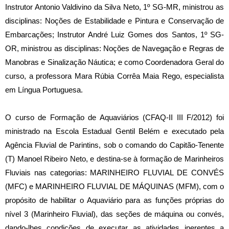
Instrutor Antonio Valdivino da Silva Neto, 1º SG-MR, ministrou as
disciplinas: Noções de Estabilidade e Pintura e Conservação de
Embarcações; Instrutor André Luiz Gomes dos Santos, 1º SG-
OR, ministrou as disciplinas: Noções de Navegação e Regras de
Manobras e Sinalização Náutica; e como Coordenadora Geral do
curso, a professora Mara Rúbia Corrêa Maia Rego, especialista
em Língua Portuguesa.
O curso de Formação de Aquaviários (CFAQ-II III F/2012) foi
ministrado na Escola Estadual Gentil Belém e executado pela
Agência Fluvial de Parintins, sob o comando do Capitão-Tenente
(T) Manoel Ribeiro Neto, e destina-se à formação de Marinheiros
Fluviais nas categorias: MARINHEIRO FLUVIAL DE CONVÉS
(MFC) e MARINHEIRO FLUVIAL DE MÁQUINAS (MFM), com o
propósito de habilitar o Aquaviário para as funções próprias do
nível 3 (Marinheiro Fluvial), das seções de máquina ou convés,
dando-lhes condições de executar as atividades inerentes a