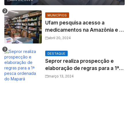
MUNICÍPIOS
Ufam pesquisa acesso a
medicamentos na Amazônia e o
fator amazônico sobre a
abril 20, 2024
assistência farmacêutica
DESTAQUE
Sepror realiza prospecção e
elaboração de regras para a 1ª
pesca ordenada do Mapará
março 13, 2024