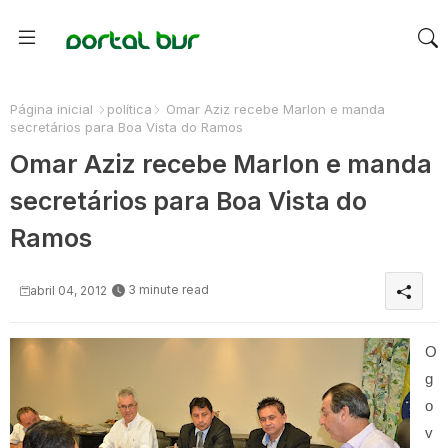
Página inicial
política
Omar Aziz recebe Marlon e manda
secretários para Boa Vista do Ramos
Omar Aziz recebe Marlon e manda
secretários para Boa Vista do
Ramos
3 minute read
abril 04, 2012
O
g
o
v