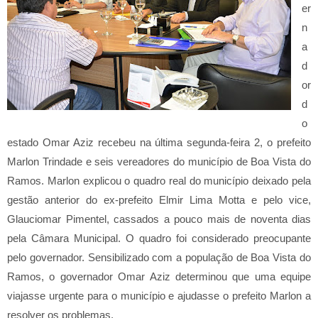
er
n
a
d
or
d
o
estado Omar Aziz recebeu na última segunda-feira 2, o prefeito
Marlon Trindade e seis vereadores do município de Boa Vista do
Ramos. Marlon explicou o quadro real do município deixado pela
gestão anterior do ex-prefeito Elmir Lima Motta e pelo vice,
Glauciomar Pimentel, cassados a pouco mais de noventa dias
pela Câmara Municipal. O quadro foi considerado preocupante
pelo governador. Sensibilizado com a população de Boa Vista do
Ramos, o governador Omar Aziz determinou que uma equipe
viajasse urgente para o município e ajudasse o prefeito Marlon a
resolver os problemas.