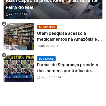
Idam capacita produtores rurais durante
Feira do Mel
abril 26, 2024
MUNICÍPIOS
Ufam pesquisa acesso a
medicamentos na Amazônia e o
fator amazônico sobre a
abril 20, 2024
assistência farmacêutica
DESTAQUE
Forças de Segurança prendem
dois homens por tráfico de
drogas e porte ilegal de arma de
março 26, 2024
fogo