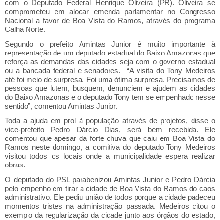
com o Deputado Federal Henrique Oliveira (PR). Oliveira se
comprometeu em alocar emenda parlamentar no Congresso
Nacional a favor de Boa Vista do Ramos, através do programa
Calha Norte.
Segundo o prefeito Amintas Junior é muito importante à
representação de um deputado estadual do Baixo Amazonas que
reforça as demandas das cidades seja com o governo estadual
ou a bancada federal e senadores. “A visita do Tony Medeiros
até foi meio de surpresa. Foi uma ótima surpresa. Precisamos de
pessoas que lutem, busquem, denunciem e ajudem as cidades
do Baixo Amazonas e o deputado Tony tem se empenhado nesse
sentido”, comentou Amintas Junior.
Toda a ajuda em prol à população através de projetos, disse o
vice-prefeito Pedro Dárcio Dias, será bem recebida. Ele
comentou que apesar da forte chuva que caiu em Boa Vista do
Ramos neste domingo, a comitiva do deputado Tony Medeiros
visitou todos os locais onde a municipalidade espera realizar
obras.
O deputado do PSL parabenizou Amintas Junior e Pedro Dárcia
pelo empenho em tirar a cidade de Boa Vista do Ramos do caos
administrativo. Ele pediu união de todos porque a cidade padeceu
momentos tristes na administração passada. Medeiros citou o
exemplo da regularização da cidade junto aos órgãos do estado,