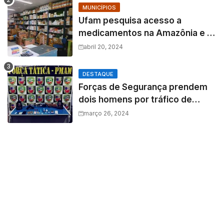
MUNICÍPIOS
Ufam pesquisa acesso a
medicamentos na Amazônia e o
fator amazônico sobre a
abril 20, 2024
assistência farmacêutica
DESTAQUE
Forças de Segurança prendem
dois homens por tráfico de
drogas e porte ilegal de arma de
março 26, 2024
fogo