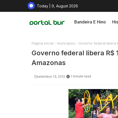
Today | 9, August 2026
Bandeira E Hino
His
Página inicial
municípios
Governo federal libera
Governo federal libera R$
Amazonas
1 minute read
setembro 13, 2012