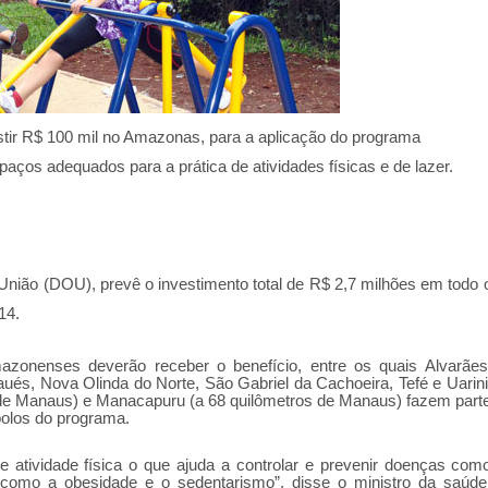
stir R$ 100 mil no Amazonas, para a aplicação do programa
ços adequados para a prática de atividades físicas e de lazer.
a União (DOU), prevê o investimento total de R$ 2,7 milhões em todo 
14.
onenses deverão receber o benefício, entre os quais Alvarães
aués, Nova Olinda do Norte, São Gabriel da Cachoeira, Tefé e Uarini
 de Manaus) e Manacapuru (a 68 quilômetros de Manaus) fazem part
polos do programa.
e atividade física o que ajuda a controlar e prevenir doenças com
o como a obesidade e o sedentarismo”, disse o ministro da saúde