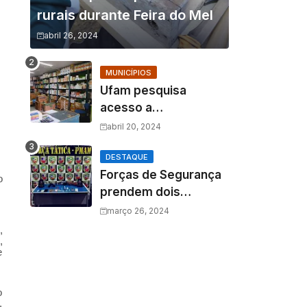
rurais durante Feira do Mel
abril 26, 2024
MUNICÍPIOS
Ufam pesquisa
acesso a
medicamentos na
abril 20, 2024
Amazônia e o fator
amazônico sobre a
DESTAQUE
Forças de Segurança
assistência
o
prendem dois
farmacêutica
homens por tráfico de
março 26, 2024
drogas e porte ilegal
,
,
de arma de fogo
e
o
,