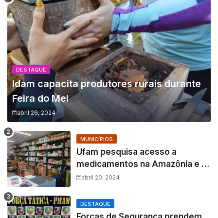
DESTAQUE
Idam capacita produtores rurais durante
Feira do Mel
abril 26, 2024
MUNICÍPIOS
Ufam pesquisa acesso a
medicamentos na Amazônia e o
fator amazônico sobre a
abril 20, 2024
assistência farmacêutica
DESTAQUE
Forças de Segurança prendem