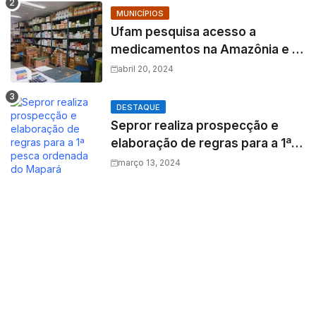
MUNICÍPIOS
Ufam pesquisa acesso a
medicamentos na Amazônia e o
fator amazônico sobre a
abril 20, 2024
assistência farmacêutica
DESTAQUE
Sepror realiza prospecção e
elaboração de regras para a 1ª
pesca ordenada do Mapará
março 13, 2024