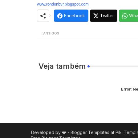
www.rondonbvr.blogspot.com
Facebook
Twitter
Wha
ANTIGOS
Veja também
Error:
Ne
Developed by ❤️ -
Blogger Templates
at Piki Templa