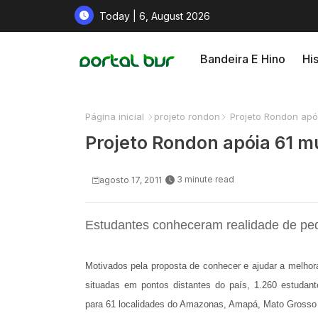
Today | 6, August 2026
Bandeira E Hino
His
Página inicial
projeto rondon
Projeto Rondon apó
Projeto Rondon apóia 61 m
3 minute read
agosto 17, 2011
Estudantes conheceram realidade de pe
Motivados pela proposta de conhecer e ajudar a melho
situadas em pontos distantes do país, 1.260 estudante
para 61 localidades do Amazonas, Amapá, Mato Grosso 