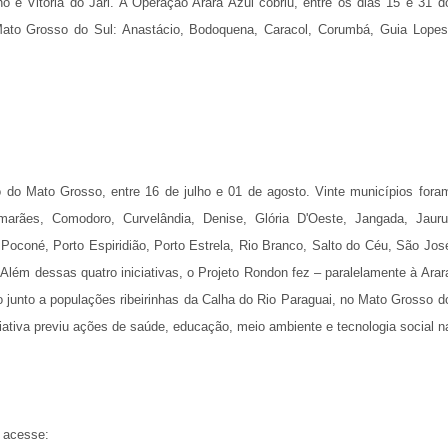
o e Vitória do Jari. A Operação Arara Azul cobriu, entre os dias 15 e 31 d
to Grosso do Sul: Anastácio, Bodoquena, Caracol, Corumbá, Guia Lopes
o do Mato Grosso, entre 16 de julho e 01 de agosto. Vinte municípios fora
marães, Comodoro, Curvelândia, Denise, Glória D'Oeste, Jangada, Jauru
Poconé, Porto Espiridião, Porto Estrela, Rio Branco, Salto do Céu, São Jos
Além dessas quatro iniciativas, o Projeto Rondon fez – paralelamente à Arar
 junto a populações ribeirinhas da Calha do Rio Paraguai, no Mato Grosso d
iativa previu ações de saúde, educação, meio ambiente e tecnologia social n
 acesse: