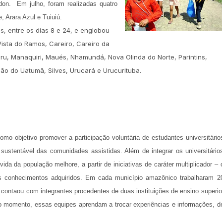
don. Em julho, foram realizadas quatro
 Arara Azul e Tuiuiú.
, entre os dias 8 e 24, e englobou
Vista do Ramos, Careiro, Careiro da
uru, Manaquiri, Maués, Nhamundá, Nova Olinda do Norte, Parintins,
ião do Uatumã, Silves, Urucará e Urucurituba.
mo objetivo promover a participação voluntária de estudantes universitário
sustentável das comunidades assistidas. Além de integrar os universitário
a da população melhore, a partir de iniciativas de caráter multiplicador – 
os conhecimentos adquiridos. Em cada município amazônico trabalharam 2
e contaou com integrantes procedentes de duas instituições de ensino superio
iro momento, essas equipes aprendam a trocar experiências e informações, d