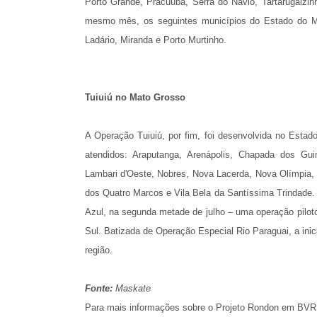
Porto Grande, Pracuuba, Serra do Navio, Tartarugalzinh
mesmo mês, os seguintes municípios do Estado do Ma
Ladário, Miranda e Porto Murtinho.
Tuiuiú no Mato Grosso
A Operação Tuiuiú, por fim, foi desenvolvida no Estad
atendidos: Araputanga, Arenápolis, Chapada dos Gui
Lambari d'Oeste, Nobres, Nova Lacerda, Nova Olímpia, 
dos Quatro Marcos e Vila Bela da Santíssima Trindade. 
Azul, na segunda metade de julho – uma operação piloto
Sul. Batizada de Operação Especial Rio Paraguai, a inic
região.
Fonte:
Maskate
Para mais informações sobre o Projeto Rondon em BVR