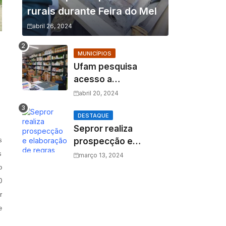
rurais durante Feira do Mel
abril 26, 2024
MUNICÍPIOS
Ufam pesquisa
acesso a
medicamentos na
abril 20, 2024
Amazônia e o fator
amazônico sobre a
DESTAQUE
Sepror realiza
assistência
s
prospecção e
farmacêutica
elaboração de regras
s
março 13, 2024
para a 1ª pesca
o
ordenada do Mapará
0
r
e