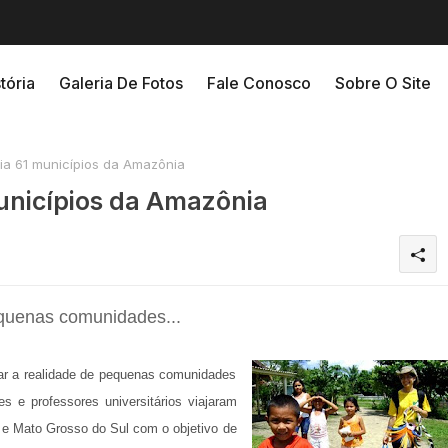
tória
Galeria De Fotos
Fale Conosco
Sobre O Site
ia 61 municípios da Amazônia
unicípios da Amazônia
quenas comunidades...
rar a realidade de pequenas comunidades
s e professores universitários viajaram
e Mato Grosso do Sul com o objetivo de